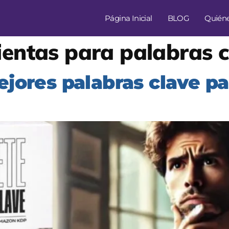
Página Inicial
BLOG
Quién
entas para palabras c
jores palabras clave pa