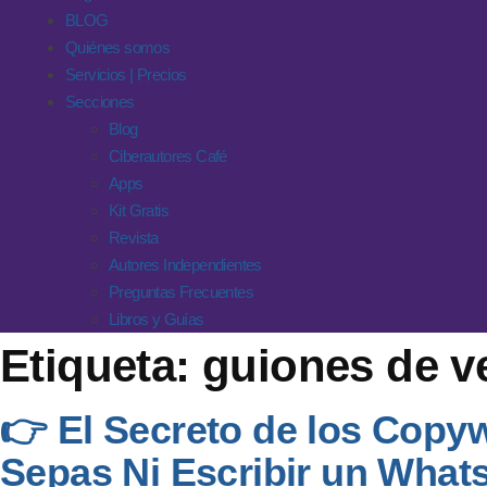
BLOG
Quiénes somos
Servicios | Precios
Secciones
Blog
Ciberautores Café
Apps
Kit Gratis
Revista
Autores Independientes
Preguntas Frecuentes
Libros y Guías
Etiqueta:
guiones de v
👉 El Secreto de los Copy
Sepas Ni Escribir un What