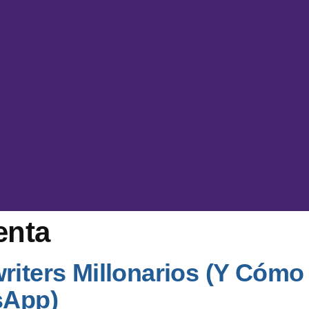
enta
writers Millonarios (Y Cóm
sApp)