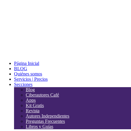
Página Inicial
BLOG
Quiénes somos
Servicios | Precios
Secciones
Blog
Ciberautores Café
Apps
Kit Gratis
Revista
Autores Independientes
Preguntas Frecuentes
Libros y Guías