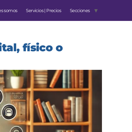
es somos
Servicios | Precios
Secciones
al, físico o