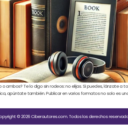
o o ambos? Te lo digo sin rodeos: no elijas. Si puedes, lánzate a tod
áfica, apúntate también. Publicar en varios formatos no solo es 
opyright © 2026 Ciberautores.com. Todos los derechos reservado