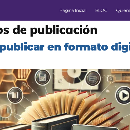
Página Inicial
BLOG
Quién
s de publicación
publicar en formato digit