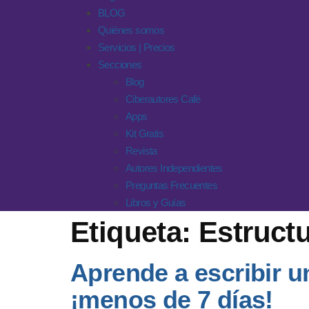
BLOG
Quiénes somos
Servicios | Precios
Secciones
Blog
Ciberautores Café
Apps
Kit Gratis
Revista
Autores Independientes
Preguntas Frecuentes
Libros y Guías
Etiqueta:
Estructu
Aprende a escribir u
¡menos de 7 días!