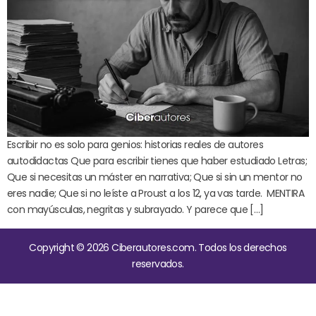
Escribir no es solo para genios: historias reales de autores
autodidactas Que para escribir tienes que haber estudiado Letras;
Que si necesitas un máster en narrativa; Que si sin un mentor no
eres nadie; Que si no leíste a Proust a los 12, ya vas tarde. MENTIRA
con mayúsculas, negritas y subrayado. Y parece que […]
Copyright © 2026 Ciberautores.com. Todos los derechos
reservados.