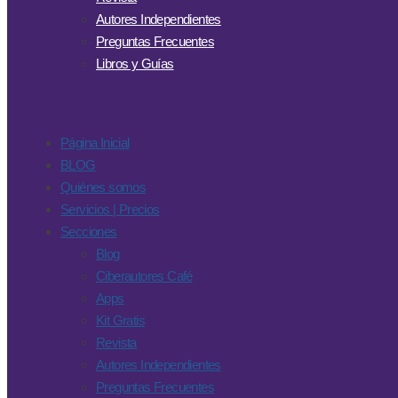
Autores Independientes
Preguntas Frecuentes
Libros y Guías
Página Inicial
BLOG
Quiénes somos
Servicios | Precios
Secciones
Blog
Ciberautores Café
Apps
Kit Gratis
Revista
Autores Independientes
Preguntas Frecuentes