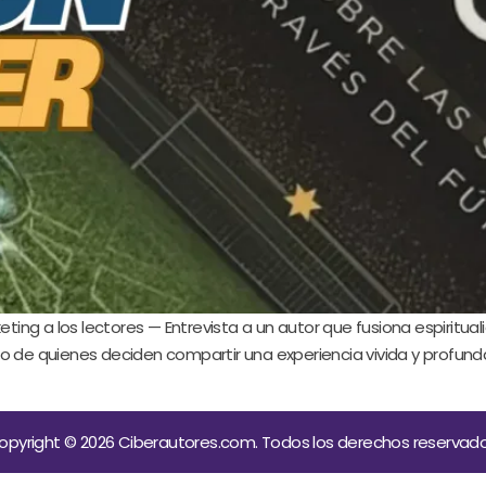
ting a los lectores — Entrevista a un autor que fusiona espirituali
o de quienes deciden compartir una experiencia vivida y profund
opyright © 2026 Ciberautores.com. Todos los derechos reservado