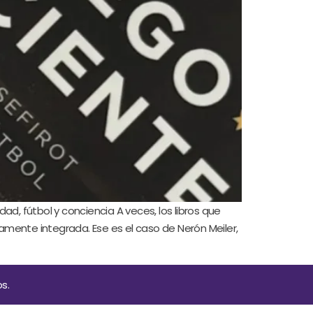
dad, fútbol y conciencia A veces, los libros que
amente integrada. Ese es el caso de Nerón Meiler,
s.