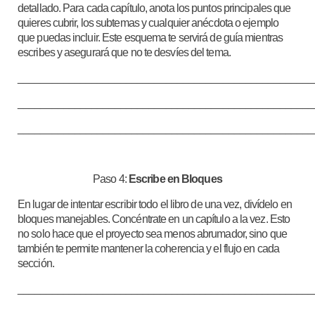
detallado. Para cada capítulo, anota los puntos principales que
quieres cubrir, los subtemas y cualquier anécdota o ejemplo
que puedas incluir. Este esquema te servirá de guía mientras
escribes y asegurará que no te desvíes del tema.
____________________________________________________
____________________________________________________
____________________________________________________
Paso 4:
Escribe en Bloques
En lugar de intentar escribir todo el libro de una vez, divídelo en
bloques manejables. Concéntrate en un capítulo a la vez. Esto
no solo hace que el proyecto sea menos abrumador, sino que
también te permite mantener la coherencia y el flujo en cada
sección.
____________________________________________________
____________________________________________________