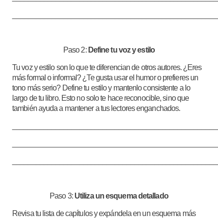
____________________________________________________
Paso 2:
Define tu voz y estilo
Tu voz y estilo son lo que te diferencian de otros autores. ¿Eres
más formal o informal? ¿Te gusta usar el humor o prefieres un
tono más serio? Define tu estilo y mantenlo consistente a lo
largo de tu libro. Esto no solo te hace reconocible, sino que
también ayuda a mantener a tus lectores enganchados.
____________________________________________________
____________________________________________________
____________________________________________________
Paso 3:
Utiliza un esquema detallado
Revisa tu lista de capítulos y expándela en un esquema más