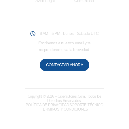
Aviso Legal
Comunidad
Atención al Usuario
8 AM - 5 PM , Lunes - Sabado UTC
Escríbenos a nuestro email y te
responderemos a la brevedad.
CONTACTAR AHORA
Copyright © 2026
– Ciberautores.Com. Todos los
Derechos Reservados.
POLÍTICA DE PRIVACIDAD
SOPORTE TÉCNICO
TÉRMINOS Y CONDICIONES