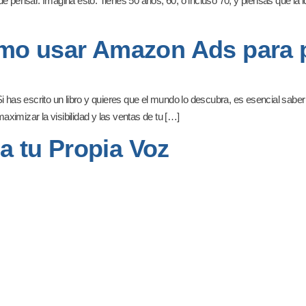
e pensar. Imagina esto: Tienes 50 años, 60, o incluso 70, y piensas que la 
mo usar Amazon Ads para p
has escrito un libro y quieres que el mundo lo descubra, es esencial sab
imizar la visibilidad y las ventas de tu […]
a tu Propia Voz