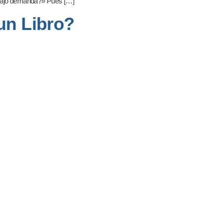
 bajo demanda?» Pues […]
un Libro?