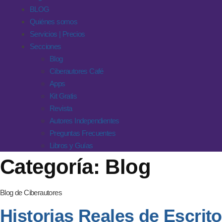
BLOG
Quiénes somos
Servicios | Precios
Secciones
Blog
Ciberautores Café
Apps
Kit Gratis
Revista
Autores Independientes
Preguntas Frecuentes
Libros y Guías
Categoría:
Blog
Blog de Ciberautores
Historias Reales de Escrit