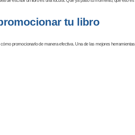
idea de escribir un libro es una locura. Que ya pasó tu momento, que eso es
romocionar tu libro
er cómo promocionarlo de manera efectiva. Una de las mejores herramientas