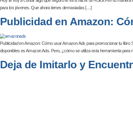
Hoy te voy a contar algo que seguro te va a hacer un «click» en tu manera d
para los jóvenes. Que ahora tienes demasiadas […]
Publicidad en Amazon: Có
Publicidad en Amazon: Cómo usar Amazon Ads para promocionar tu libro Si 
disponibles es Amazon Ads. Pero, ¿cómo se utiliza esta herramienta para max
Deja de Imitarlo y Encuentr