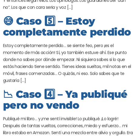
Y entonces llegan ellos. Los opinólogos. Los guardianes del “aún
no”. Los que con cara seria y voz […]
😅 Caso 5️⃣ – Estoy
completamente perdido
Estoy completamente perdido… se siente feo, pero ¡es el
momento de más acción! Sí, yo también estuve ahí. Ese punto
donde no sabes por dónde empezar. Ni siquiera sabes si lo que
estás haciendo tiene sentido. Tienes ideas sueltas, mil notas en el
móvil, frases comenzadas… O quizás, ni eso. Solo sabes que te
gustaría […]
📉 Caso 4️⃣ – Ya publiqué
pero no vendo
Publiqué mi libro… y ¡me sentí invisible! Lo publiqué. ¡Lo logré!
Después de tantas vueltas, correcciones, miedo y esfuerzo… mi
libro estaba en Amazon. Sentí una mezcla entre alivio y orgullo. Era