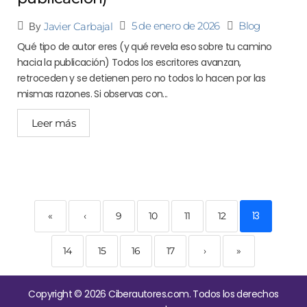
5 de enero de 2026
Blog
Javier Carbajal
By
Qué tipo de autor eres (y qué revela eso sobre tu camino
hacia la publicación) Todos los escritores avanzan,
retroceden y se detienen pero no todos lo hacen por las
mismas razones. Si observas con...
Leer más
13
«
‹
9
10
11
12
14
15
16
17
›
»
Copyright © 2026 Ciberautores.com. Todos los derechos